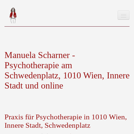
Manuela Scharner -
Startseite
Psychotherapie am
Schwerpunkte
Schwedenplatz, 1010 Wien, Innere
Psychotherapie 1010 Wien
Stadt und online
Wegbeschreibung und Anfahrt 1010 Wien
Psychotherapie 1220 Wien
Praxis für Psychotherapie in 1010 Wien,
Online-Psychotherapie
Innere Stadt, Schwedenplatz
FAQs