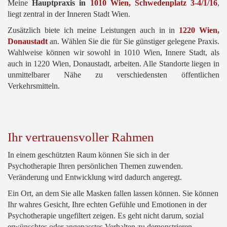
Meine
Hauptpraxis in
1010 Wien, Schwedenplatz 3-4/1/16
,
liegt zentral in der Inneren Stadt Wien.
Über mich
Zusätzlich biete ich meine Leistungen auch in in
1220 Wien,
Kontakt
Donaustadt
an. Wählen Sie die für Sie günstiger gelegene Praxis.
Wahlweise können wir sowohl in 1010 Wien, Innere Stadt, als
Blog
auch in 1220 Wien, Donaustadt, arbeiten. Alle Standorte liegen in
unmittelbarer Nähe zu verschiedensten öffentlichen
Verkehrsmitteln.
Ihr vertrauensvoller Rahmen
In einem geschützten Raum können Sie sich in der
Psychotherapie Ihren persönlichen Themen zuwenden.
Veränderung und Entwicklung wird dadurch angeregt.
Ein Ort, an dem Sie alle Masken fallen lassen können. Sie können
Ihr wahres Gesicht, Ihre echten Gefühle und Emotionen in der
Psychotherapie ungefiltert zeigen. Es geht nicht darum, sozial
erwünschtes oder angepasstes Verhalten zu demonstrieren,